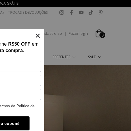
OCA GRÁTIS
A)
TROCAS E DEVOLUÇÕES
Cadastre-se
|
Fazer login
0
anhe
R$50 OFF
em
ira compra
.
HO
GARDEN
PRESENTES
SALE
ermos da
Política de
eu cupom!