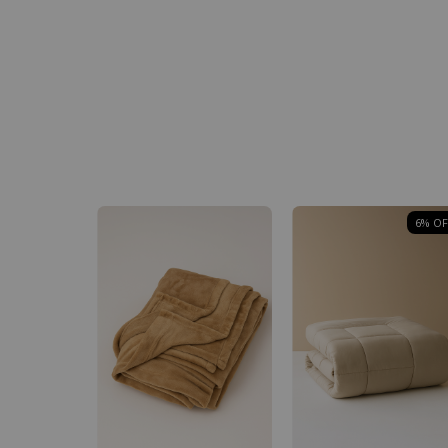
6
% OF