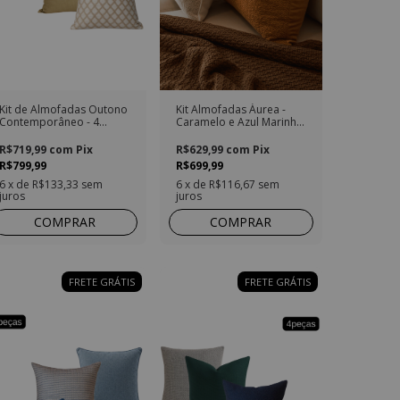
Kit de Almofadas Outono
Kit Almofadas Áurea -
Contemporâneo - 4
Caramelo e Azul Marinho
Peças
- 3 Peças
R$719,99
com
Pix
R$629,99
com
Pix
R$799,99
R$699,99
6
x de
R$133,33
sem
6
x de
R$116,67
sem
juros
juros
COMPRAR
COMPRAR
FRETE GRÁTIS
FRETE GRÁTIS