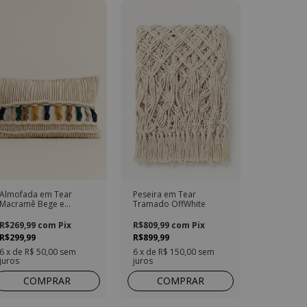
Almofada em Tear
Peseira em Tear
Macramê Bege e
Tramado OffWhite
Coloridos Retangular
R$269,99
com
Pix
R$809,99
com
Pix
R$299,99
R$899,99
6
x de
R$ 50,00
sem
6
x de
R$ 150,00
sem
juros
juros
COMPRAR
COMPRAR