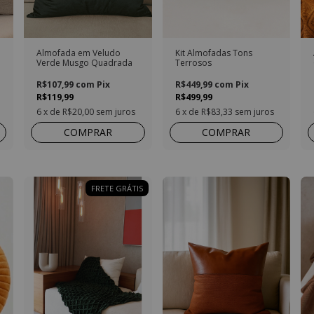
Almofada em Veludo
Kit Almofadas Tons
Verde Musgo Quadrada
Terrosos
R$107,99
com
Pix
R$449,99
com
Pix
R$119,99
R$499,99
6
x de
R$20,00
sem juros
6
x de
R$83,33
sem juros
COMPRAR
COMPRAR
FRETE GRÁTIS