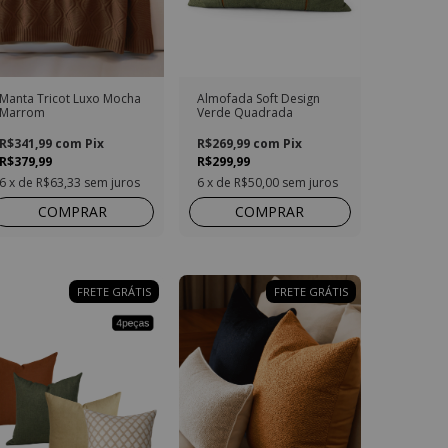
Manta Tricot Luxo Mocha
Almofada Soft Design
Marrom
Verde Quadrada
R$341,99
com
Pix
R$269,99
com
Pix
R$379,99
R$299,99
6
x de
R$63,33
sem juros
6
x de
R$50,00
sem juros
COMPRAR
COMPRAR
FRETE GRÁTIS
FRETE GRÁTIS