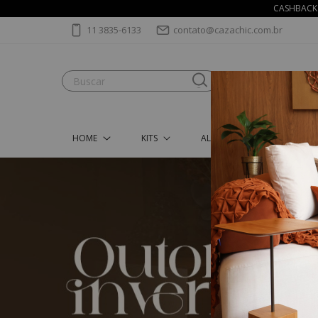
CASHBACK 
11 3835-6133
contato@cazachic.com.br
HOME
KITS
ALMOFADAS
MANT