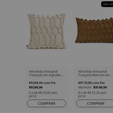
33
% OF
Almofada Artesanal
Almofada Artesanal
Trançada em Algodão
Trançada Marrom em
Natural
Algodão Retangular
R$269,99
com
Pix
R$179,99
com
Pix
R$299,99
R$299,99
R$199,99
6
x de
R$ 50,00
sem
6
x de
R$ 33,33
sem
juros
juros
COMPRAR
COMPRAR