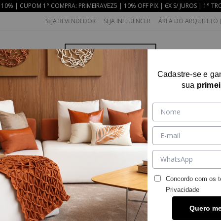
10% | CUPOM 1° COMPRA: PRIMEIRAVEZ5 | 10% OFF PIX | 6X S/ JUROS | 1° TR
SEJA REVENDEDOR
SEJA INFLUENCER
ÁREA DO ARQUITETO (
Cadastre-se e g
sua
prime
AS
COLEÇÕES
QUARTO
DECOR
BAN
Concordo com os t
Privacidade
Quero m