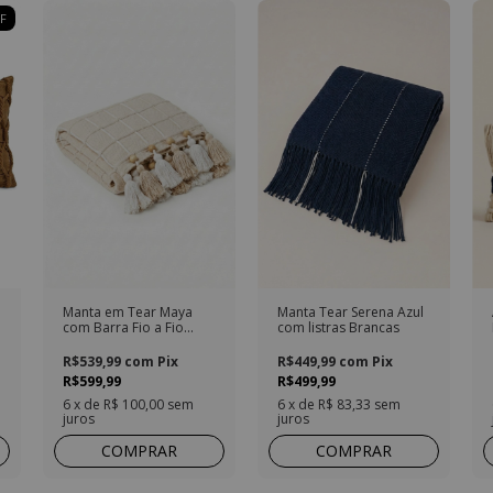
F
Manta em Tear Maya
Manta Tear Serena Azul
com Barra Fio a Fio
com listras Brancas
Bege
R$539,99
com
Pix
R$449,99
com
Pix
R$599,99
R$499,99
6
x de
R$ 100,00
sem
6
x de
R$ 83,33
sem
juros
juros
COMPRAR
COMPRAR