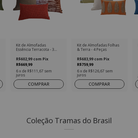
a
Kit de Almofadas
Kit de Almofadas Folhas
Essência Terracota - 3
& Terra - 4 Peças
Peças
R$602,99
com
Pix
R$683,99
com
Pix
R$669,99
R$759,99
6
x de
R$111,67
sem
6
x de
R$126,67
sem
juros
juros
COMPRAR
COMPRAR
Coleção Tramas do Brasil