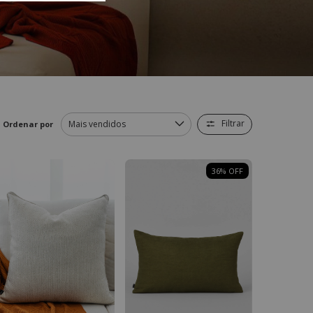
Filtrar
Ordenar por
36
%
OFF