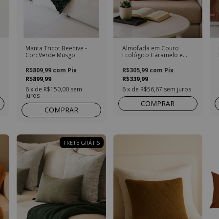
Manta Tricot Beehive -
Almofada em Couro
Cor: Verde Musgo
Ecológico Caramelo e
Linho Cobre Quadrada
R$809,99
com
Pix
R$305,99
com
Pix
R$899,99
R$339,99
6
x de
R$150,00
sem
6
x de
R$56,67
sem juros
juros
COMPRAR
COMPRAR
FRETE GRÁTIS