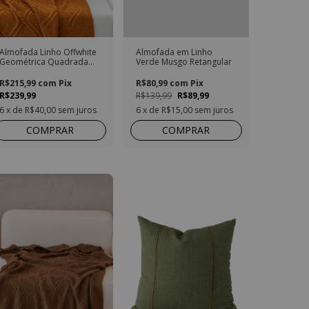
Almofada Linho Offwhite
Almofada em Linho
Geométrica Quadrada
Verde Musgo Retangular
com Detalhe em Vivo
R$215,99
com
Pix
R$80,99
com
Pix
R$239,99
R$139,99
R$89,99
6
x de
R$40,00
sem juros
6
x de
R$15,00
sem juros
COMPRAR
COMPRAR