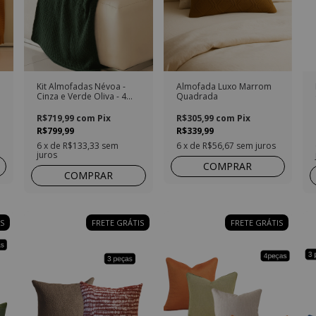
Kit Almofadas Névoa -
Almofada Luxo Marrom
Cinza e Verde Oliva - 4
Quadrada
Peças
R$719,99
com
Pix
R$305,99
com
Pix
R$799,99
R$339,99
6
x de
R$133,33
sem
6
x de
R$56,67
sem juros
juros
COMPRAR
COMPRAR
S
FRETE GRÁTIS
FRETE GRÁTIS