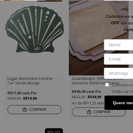
Cadastre-se 
OFF
em s
com
Lugar Americano Concha -
Guardanapo 100% em Linho
Cor: Verde Musgo
tamanho 50x50 cor Branco
Concordo co
R$40,49
com
Pix
Política de P
R$17,99
com
Pix
R$52,90
R$44,99
R$49,99
R$19,99
Quero me
4
x de
R$11,25
sem juros
COMPRAR
COMPRAR
50
%
OFF