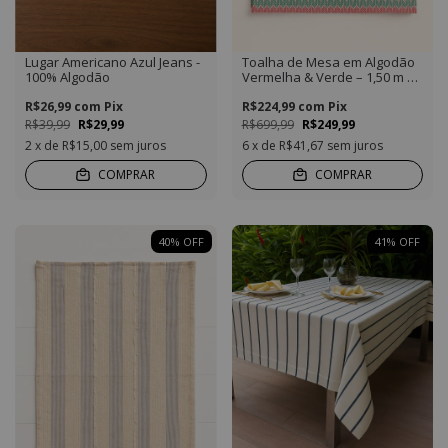
Lugar Americano Azul Jeans -
Toalha de Mesa em Algodão
100% Algodão
Vermelha & Verde – 1,50 m x
4,20 m
R$26,99
com
Pix
R$224,99
com
Pix
R$39,99
R$29,99
R$699,99
R$249,99
2
x de
R$15,00
sem juros
6
x de
R$41,67
sem juros
COMPRAR
COMPRAR
40
%
OFF
41
%
OFF