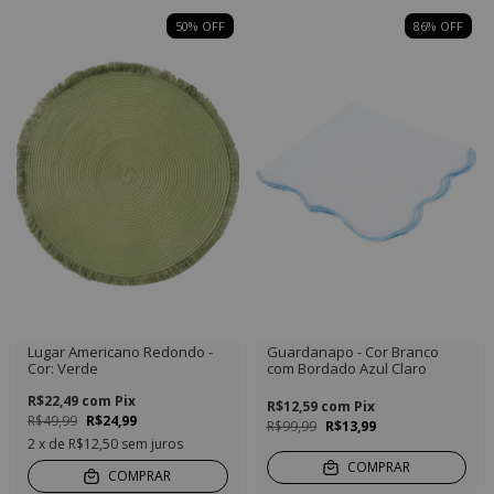
50
%
OFF
86
%
OFF
Lugar Americano Redondo -
Guardanapo - Cor Branco
Cor: Verde
com Bordado Azul Claro
R$22,49
com
Pix
R$12,59
com
Pix
R$49,99
R$24,99
R$99,99
R$13,99
2
x de
R$12,50
sem juros
COMPRAR
COMPRAR