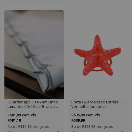
Guardanapo 100% em Linho
Porta Guardanapo Estrela
tamanho 50x50 cor Branco
Vermelha (unitário)
com Bordado Prata
R$81,99
com
Pix
R$35,99
com
Pix
R$91,10
R$39,99
6
x de
R$15,18
sem juros
3
x de
R$13,33
sem juros