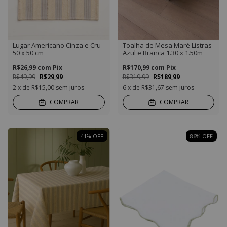
Lugar Americano Cinza e Cru
Toalha de Mesa Maré Listras
50 x 50 cm
Azul e Branca 1.30 x 1.50m
R$26,99
com
Pix
R$170,99
com
Pix
R$49,99
R$29,99
R$319,99
R$189,99
2
x de
R$15,00
sem juros
6
x de
R$31,67
sem juros
COMPRAR
COMPRAR
41
%
OFF
86
%
OFF