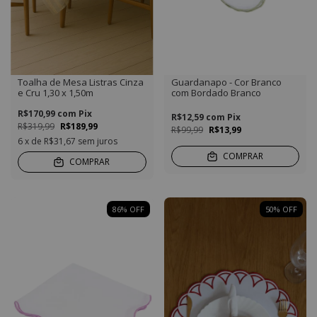
Toalha de Mesa Listras Cinza
Guardanapo - Cor Branco
e Cru 1,30 x 1,50m
com Bordado Branco
R$170,99
com
Pix
R$12,59
com
Pix
R$319,99
R$189,99
R$99,99
R$13,99
6
x de
R$31,67
sem juros
COMPRAR
COMPRAR
86
%
OFF
50
%
OFF