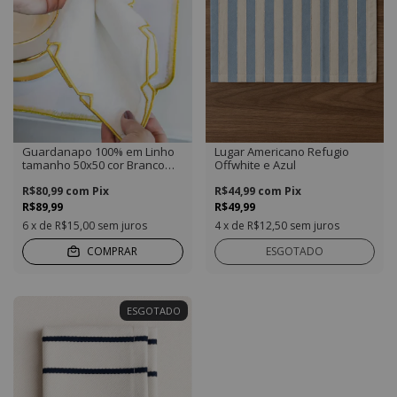
Guardanapo 100% em Linho
Lugar Americano Refugio
tamanho 50x50 cor Branco
Offwhite e Azul
com Bordado Dourado
R$80,99
com
Pix
R$44,99
com
Pix
R$89,99
R$49,99
6
x de
R$15,00
sem juros
4
x de
R$12,50
sem juros
COMPRAR
ESGOTADO
ESGOTADO