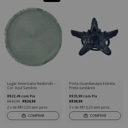
Lugar Americano Redondo -
Porta Guardanapo Estrela
Cor: Azul Senécio
Preta (unitário)
R$22,49
com
Pix
R$35,99
com
Pix
R$49,99
R$24,99
R$39,99
2
x de
R$12,50
sem juros
3
x de
R$13,33
sem juros
COMPRAR
COMPRAR