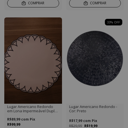
COMPRAR
COMPRAR
33
%
OFF
Lugar Americano Redondo
Lugar Americano Redondo -
em Lona Impermeável Duplo
Cor: Preto
Cor Branco com bordado Azul
Marinho
R$89,99
com
Pix
R$17,99
com
Pix
R$99,99
R$29,99
R$19,99