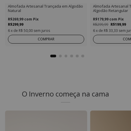
Almofada Artesanal Trançada em Algodão
Almofada Artesanal
Natural
Algodão Retangular
R$269,99
com
Pix
R$179,99
com
Pix
R$299,99
R$299,99
R$199,99
6
x de
R$ 50,00
sem juros
6
x de
R$ 33,33
sem ju
COMPRAR
COM
O Inverno começa na cama