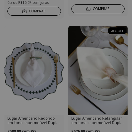
6
x de
R$16,67
sem juros
COMPRAR
COMPRAR
70
%
OFF
Lugar Americano Redondo
Lugar Americano Retangular
em Lona Impermeável Duplo
em Lona Impermeável Duplo
Cor Branco com bordado
Cor Branco com Bordado
Verde Musgo
R$89,99
com
Pix
Dourado
R$26,99
com
Pix