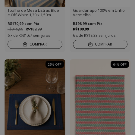
Toalha de Mesa Listras Blue
Guardanapo 100% em Linho
e Off-White 1,30 x 1,50m
Vermelho
R$170,99
com
Pix
R$98,99
com
Pix
R$319,99
R$189,99
R$109,99
6
x de
R$31,67
sem juros
6
x de
R$18,33
sem juros
COMPRAR
COMPRAR
25
%
OFF
64
%
OFF