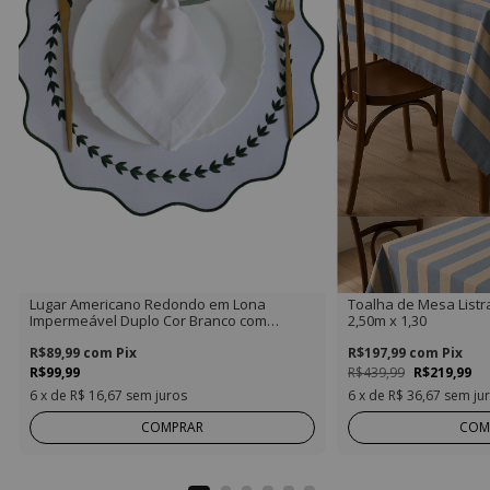
Lugar Americano Redondo em Lona
Toalha de Mesa Listr
Impermeável Duplo Cor Branco com
2,50m x 1,30
bordado Verde Musgo
R$89,99
com
Pix
R$197,99
com
Pix
R$99,99
R$439,99
R$219,99
6
x de
R$ 16,67
sem juros
6
x de
R$ 36,67
sem ju
COMPRAR
COM