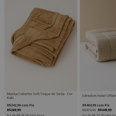
Manta/Cobertor Soft Toque de Seda - Cor:
Edredom Hotel Offwh
Kaki
R$242,99
com
Pix
R$404,99
com
Pix
R$269,99
R$479,99
R$449,99
6
x de
R$ 45,00
sem juros
6
x de
R$ 75,00
sem ju