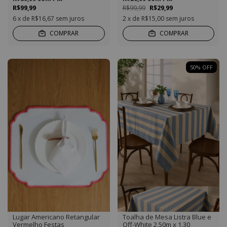
R$99,99
R$99,99
R$29,99
6
x de
R$16,67
sem juros
2
x de
R$15,00
sem juros
COMPRAR
COMPRAR
50
%
OFF
Lugar Americano Retangular
Toalha de Mesa Listra Blue e
Vermelho Festas
Off-White 2,50m x 1,30