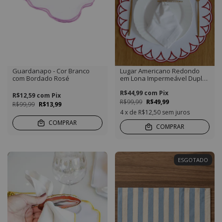
Guardanapo - Cor Branco
Lugar Americano Redondo
com Bordado Rosé
em Lona Impermeável Duplo
Cor Branco com bordado
Vermelho
R$44,99
com
Pix
R$12,59
com
Pix
R$99,99
R$49,99
R$99,99
R$13,99
4
x de
R$12,50
sem juros
COMPRAR
COMPRAR
ESGOTADO