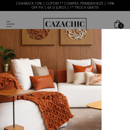
CASHBACK 10% | CUPOM 1° COMPRA: PRIMEIRAVEZ5 | 10%
OFF PIX | 6X S/ JUROS | 1° TROCA GRÁTIS
0
Mesa Posta
Início
Home Decor
Mesa Posta
Descubra nossa coleção de mesa posta, toalhas de mesa, porta guardanapos
e jogos americanos em diversos estilos e cores.
Ordenar
Filtrar
60
%
OFF
15
%
OFF
FRETE GRÁTIS