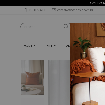
CASHBACK 
11 3835-6133
contato@cazachic.com.br
HOME
KITS
ALMOFADAS
MANT