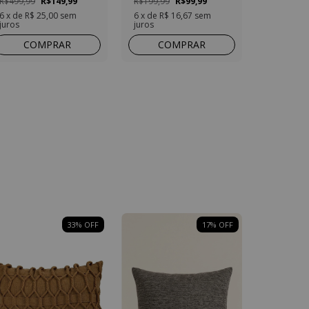
R$499,99
R$149,99
R$199,99
R$99,99
6
x de
R$ 25,00
sem
6
x de
R$ 16,67
sem
juros
juros
COMPRAR
COMPRAR
33
% OFF
17
% OFF