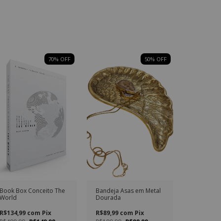
70
% OFF
50
% OFF
Book Box Conceito The
Bandeja Asas em Metal
World
Dourada
R$134,99
com
Pix
R$89,99
com
Pix