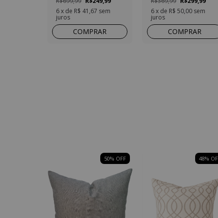
R$699,99
R$249,99
R$369,99
R$299,99
6
x de
R$ 41,67
sem
6
x de
R$ 50,00
sem
juros
juros
COMPRAR
COMPRAR
50
% OFF
48
% OF