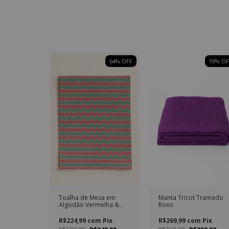
64
% OFF
19
% OF
Toalha de Mesa em
Manta Tricot Tramado
Algodão Vermelha &
Roxo
Verde – 1,50 m x 4,20 m
R$224,99
com
Pix
R$269,99
com
Pix