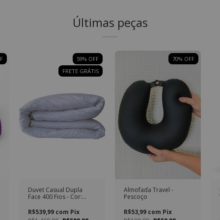
Últimas peças
F
59
% OFF
70
% OFF
FRETE GRÁTIS
Duvet Casual Dupla
Almofada Travel -
Face 400 Fios - Cor:
Pescoço
Branco
R$539,99
com
Pix
R$53,99
com
Pix