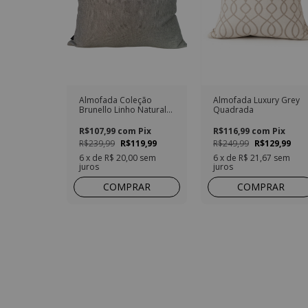
Almofada Coleção
Almofada Luxury Grey
Brunello Linho Natural
Quadrada
Tramado Offwhite e
Cinza Quadrada
R$107,99
com
Pix
R$116,99
com
Pix
R$239,99
R$119,99
R$249,99
R$129,99
6
x de
R$ 20,00
sem
6
x de
R$ 21,67
sem
juros
juros
COMPRAR
COMPRAR