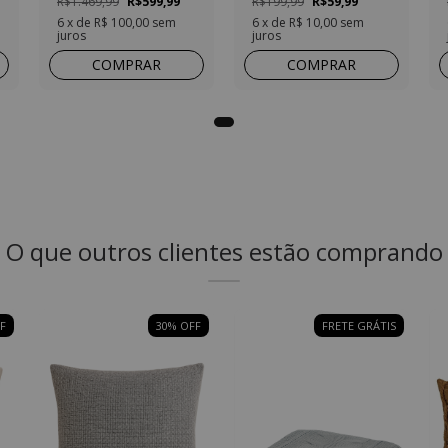
R$1.469,99
R$599,99
R$199,99
R$59,99
6
x de
R$ 100,00
sem
6
x de
R$ 10,00
sem
juros
juros
COMPRAR
COMPRAR
O que outros clientes estão comprando
F
30
% OFF
FRETE GRÁTIS