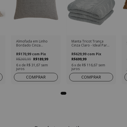
Almofada em Linho
Manta Tricot Trança
Bordado Cinza
Cinza Claro - Ideal Para
Quadrado
Sofás e Camas
R$170,99
com
Pix
R$629,99
com
Pix
R$269,99
R$189,99
R$699,99
6
x de
R$ 31,67
sem
6
x de
R$ 116,67
sem
juros
juros
COMPRAR
COMPRAR