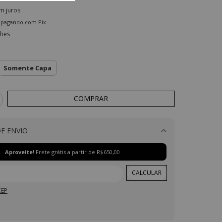
m juros
pagando com Pix
lhes
Somente Capa
E ENVIO
Alterar CEP
Aproveite!
Frete grátis a partir de
R$650,00
CALCULAR
CEP