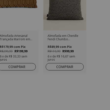
Almofada Artesanal
Almofada em Chenille
Trançada Marrom em
Fendi Chumbo
Algodão Retangular
Quadrada
R$179,99
com
Pix
R$89,99
com
Pix
R$299,99
R$199,99
R$119,99
R$99,99
6
x de
R$ 33,33
sem
6
x de
R$ 16,67
sem
juros
juros
COMPRAR
COMPRAR