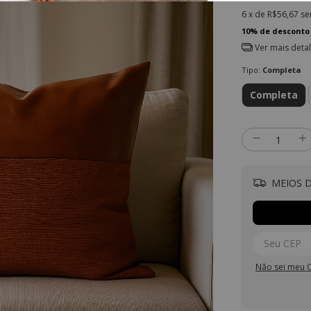
6
x de
R$56,67
se
10% de desconto
Ver mais deta
Tipo:
Completa
Completa
MEIOS D
Não sei meu 