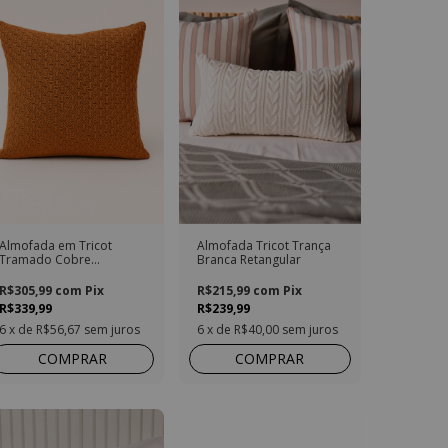
Almofada em Tricot
Almofada Tricot Trança
Tramado Cobre
Branca Retangular
Quadrada
R$305,99
com
Pix
R$215,99
com
Pix
R$339,99
R$239,99
6
x de
R$56,67
sem juros
6
x de
R$40,00
sem juros
COMPRAR
COMPRAR