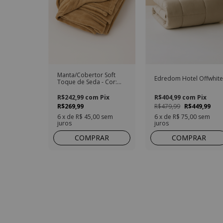
Manta/Cobertor Soft
Edredom Hotel Offwhite
Toque de Seda - Cor:
Kaki
R$242,99
com
Pix
R$404,99
com
Pix
R$269,99
R$479,99
R$449,99
6
x de
R$ 45,00
sem
6
x de
R$ 75,00
sem
juros
juros
COMPRAR
COMPRAR