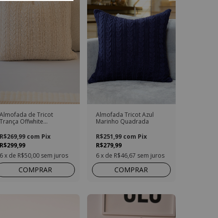
Almofada de Tricot
Almofada Tricot Azul
Trança Offwhite
Marinho Quadrada
Quadrada
R$269,99
com
Pix
R$251,99
com
Pix
R$299,99
R$279,99
6
x de
R$50,00
sem juros
6
x de
R$46,67
sem juros
COMPRAR
COMPRAR