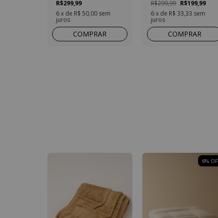
R$299,99
R$299,99
R$199,99
6
x de
R$ 50,00
sem
6
x de
R$ 33,33
sem
juros
juros
COMPRAR
COMPRAR
6
% OF