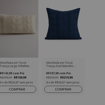
Almofada em Tricot
Almofada em Tricot
Trança Larga Offwhite
Trança Azul Marinho
Retangular
Quadrada
R$143,99
com
Pix
R$197,99
com
Pix
R$299,99
R$159,99
R$299,99
R$219,99
6
x de
R$26,67
sem juros
6
x de
R$36,67
sem juros
COMPRAR
COMPRAR