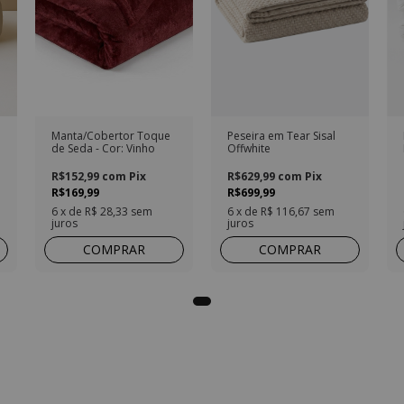
Manta/Cobertor Toque
Peseira em Tear Sisal
de Seda - Cor: Vinho
Offwhite
R$152,99
com
Pix
R$629,99
com
Pix
R$169,99
R$699,99
6
x de
R$ 28,33
sem
6
x de
R$ 116,67
sem
juros
juros
COMPRAR
COMPRAR