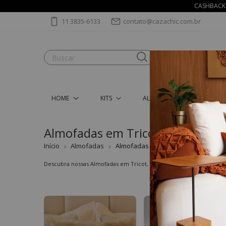
CASHBACK 
11 3835-6133
contato@cazachic.com.br
HOME
KITS
ALMOFADAS
MANT
Almofadas em Tricot
Início
Almofadas
Almofadas em Tricot
Descubra nossas Almofadas em Tricot, perfeitas para transformar s