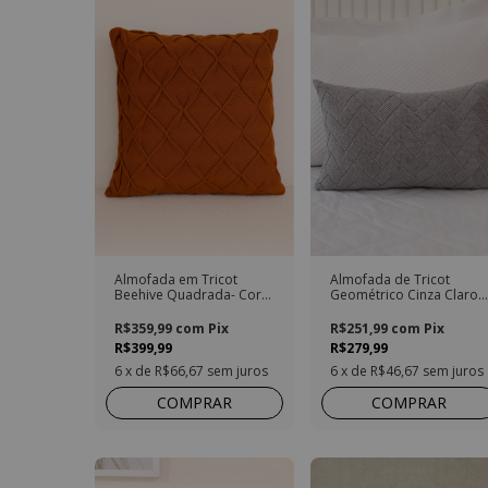
Almofada em Tricot
Almofada de Tricot
Beehive Quadrada- Cor:
Geométrico Cinza Claro
Cobre
Retangular
R$359,99
com
Pix
R$251,99
com
Pix
R$399,99
R$279,99
6
x de
R$66,67
sem juros
6
x de
R$46,67
sem juros
COMPRAR
COMPRAR