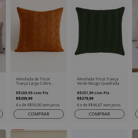
Almofada de Tricot
Almofada Tricot Trança
Trança Larga Cobre
Verde Musgo Quadrada
Quadrada
R$269,99
com
Pix
R$251,99
com
Pix
R$299,99
R$279,99
6
x de
R$50,00
sem juros
6
x de
R$46,67
sem juros
COMPRAR
COMPRAR