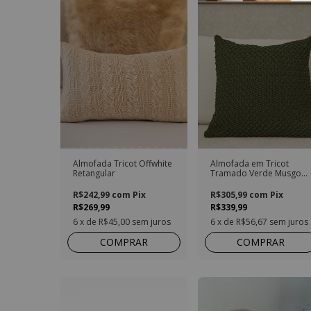
Almofada Tricot Offwhite
Almofada em Tricot
Retangular
Tramado Verde Musgo
Quadrado
R$242,99
com
Pix
R$305,99
com
Pix
R$269,99
R$339,99
6
x de
R$45,00
sem juros
6
x de
R$56,67
sem juros
COMPRAR
COMPRAR