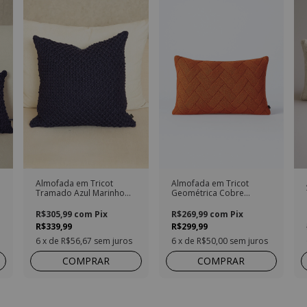
Almofada em Tricot
Almofada em Tricot
Tramado Azul Marinho
Geométrica Cobre
Quadrada
Retangular
R$305,99
com
Pix
R$269,99
com
Pix
R$339,99
R$299,99
6
x de
R$56,67
sem juros
6
x de
R$50,00
sem juros
COMPRAR
COMPRAR