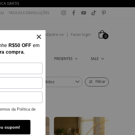
OCA GRÁTIS
A)
TROCAS E DEVOLUÇÕES
Cadastre-se
|
Fazer login
0
anhe
R$50 OFF
em
ira compra
.
HO
GARDEN
PRESENTES
SALE
Filtrar
Ordenar por
enovar seu lar.
ermos da
Política de
eu cupom!