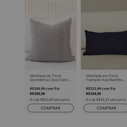
Almofada de Tricot
Almofada em Tricot
Geométrica Cinza Claro
Tramado Azul Marinho
Quadrada
Retangular
R$269,99
com
Pix
R$233,99
com
Pix
R$299,99
R$259,99
6
x de
R$50,00
sem juros
6
x de
R$43,33
sem juros
COMPRAR
COMPRAR