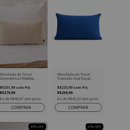
Almofada de Tricot
Almofada em Tricot
Geométrica Offwhite
Tramado Azul Royal
Retangular
Retangular
R$251,99
com
Pix
R$233,99
com
Pix
R$279,99
R$259,99
6
x de
R$46,67
sem juros
6
x de
R$43,33
sem juros
COMPRAR
COMPRAR
47
%
OFF
27
%
OFF