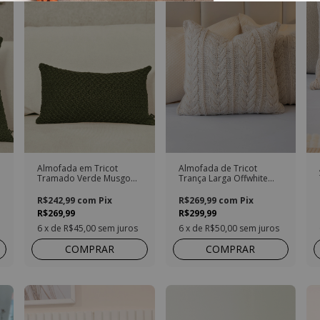
Almofada em Tricot
Almofada de Tricot
Tramado Verde Musgo
Trança Larga Offwhite
Retangular
Quadrada
R$242,99
com
Pix
R$269,99
com
Pix
R$269,99
R$299,99
6
x de
R$45,00
sem juros
6
x de
R$50,00
sem juros
COMPRAR
COMPRAR