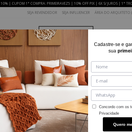
10% | CUPOM 1° COMPRA: PRIMEIRAVEZ5 | 10% OFF PIX | 6X S/ JUROS | 1° TR
SEJA REVENDEDOR
SEJA INFLUENCER
ÁREA DO ARQUITETO (
Cadastre-se e g
sua
prime
AS
COLEÇÕES
QUARTO
DECOR
BAN
Exibindo 110 produtos
eu ambiente com conforto e elegância. Escolha entre diversas cores e estilo para r
Concordo com os t
Privacidade
Quero m