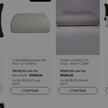
Colcha Matelassada 400
Peseira Toronto Cor:
fios - Cor: Branco
Cinza - 65cm x 2,50m
R$949,99
com
Pix
R$854,99
com
Pix
R$1.399,99
R$999,99
R$899,99
6
x de
R$166,67
sem
6
x de
R$150,00
sem
juros
juros
COMPRAR
COMPRAR
S