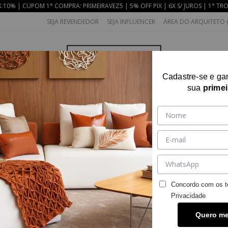
10% | CUPOM 1° COMPRA: PRIMEIRAVEZ5 | 5% OFF PIX | 6X S/ JUROS | 1° TR
SEJA REVENDEDOR
SEJA INFLUENCER
ÁREA DO ARQUITETO (
Cadastre-se e g
sua
prime
AS
COLEÇÕES
QUARTO
DECOR
BAN
Concordo com os t
Privacidade
Quero m