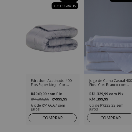
FRETE GRÁTIS
Edredom Acetinado 400
Jogo de Cama Casual 400
Fios Super King - Cor:
Fios- Cor: Branco com
Cinza Claro
Detalhe Branco
R$949,99
com
Pix
R$1.329,99
com
Pix
R$1.399,99
R$999,99
R$1.399,99
6
x de
R$166,67
sem
6
x de
R$233,33
sem
juros
juros
COMPRAR
COMPRAR