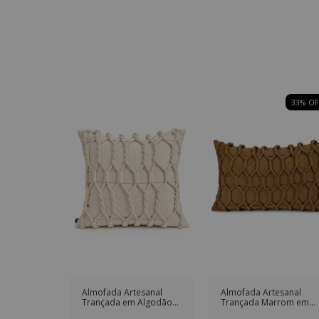
33
% OF
Almofada Artesanal
Almofada Artesanal
Trançada em Algodão
Trançada Marrom em
Natural
Algodão Retangular