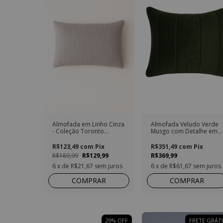
Almofada em Linho Cinza
Almofada Veludo Verde
- Coleção Toronto
Musgo com Detalhe em
Retangular
Vivo 40x60
R$123,49
com
Pix
R$351,49
com
Pix
R$189,99
R$129,99
R$369,99
6
x de
R$21,67
sem juros
6
x de
R$61,67
sem juros
COMPRAR
COMPRAR
29
%
OFF
FRETE GRÁTI