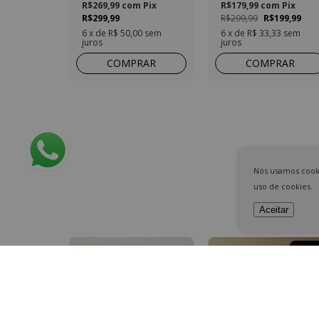
R$269,99
com
Pix
R$179,99
com
Pix
R$299,99
R$299,99
R$199,99
6
x de
R$ 50,00
sem
6
x de
R$ 33,33
sem
juros
juros
COMPRAR
COMPRAR
Nós usamos cooki
uso de cookies.
Aceitar
6
% OF