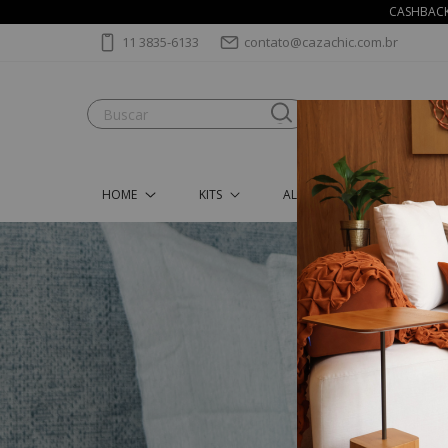
CASHBACK 
11 3835-6133
contato@cazachic.com.br
HOME
KITS
ALMOFADAS
MANT