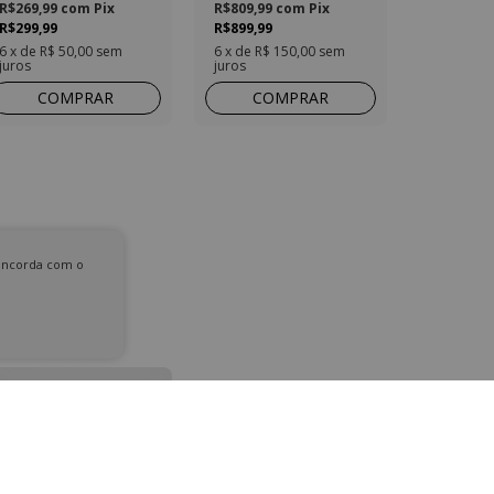
R$269,99
com
Pix
R$809,99
com
Pix
R$299,99
R$899,99
6
x de
R$ 50,00
sem
6
x de
R$ 150,00
sem
juros
juros
COMPRAR
COMPRAR
concorda com o