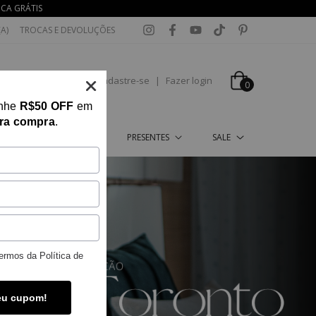
OCA GRÁTIS
A)
TROCAS E DEVOLUÇÕES
Cadastre-se
|
Fazer login
0
anhe
R$50 OFF
em
ira compra
.
HO
GARDEN
PRESENTES
SALE
ermos da
Política de
eu cupom!