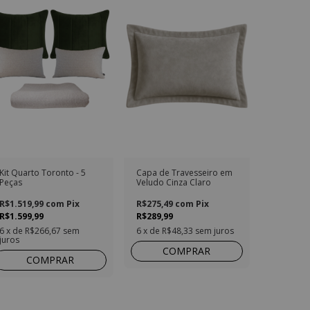
Kit Quarto Toronto - 5
Capa de Travesseiro em
Peças
Veludo Cinza Claro
R$1.519,99
com
Pix
R$275,49
com
Pix
R$1.599,99
R$289,99
6
x de
R$266,67
sem
6
x de
R$48,33
sem juros
juros
COMPRAR
COMPRAR