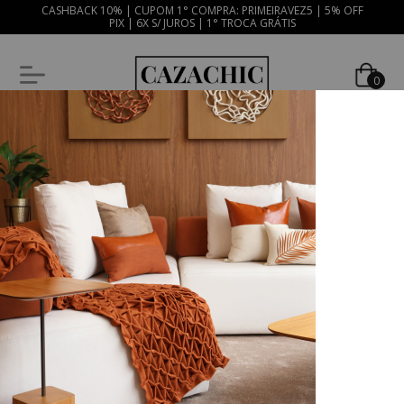
CASHBACK 10% | CUPOM 1° COMPRA: PRIMEIRAVEZ5 | 5% OFF
PIX | 6X S/ JUROS | 1° TROCA GRÁTIS
0
50
%
OFF