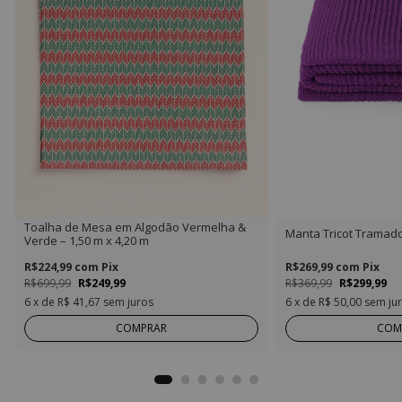
Toalha de Mesa em Algodão Vermelha &
Manta Tricot Tramad
Verde – 1,50 m x 4,20 m
R$224,99
com
Pix
R$269,99
com
Pix
R$699,99
R$249,99
R$369,99
R$299,99
6
x de
R$ 41,67
sem juros
6
x de
R$ 50,00
sem ju
COMPRAR
COM