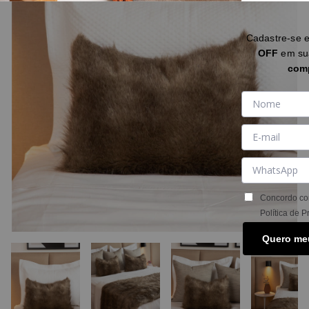
Cadastre-se 
OFF
em s
com
Concordo co
Política de P
Quero me