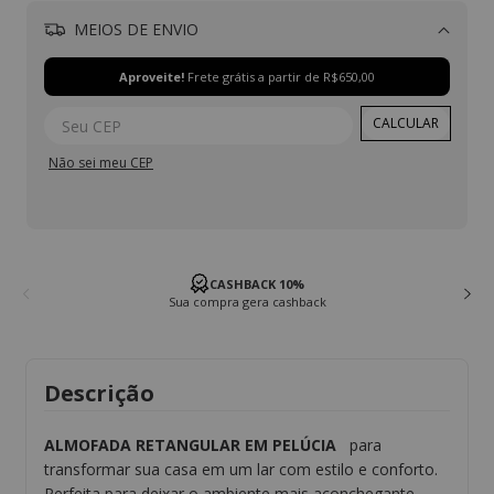
MEIOS DE ENVIO
Alterar CEP
Aproveite!
Frete grátis a partir de
R$650,00
CALCULAR
Não sei meu CEP
CASHBACK 10%
Sua compra gera cashback
Descrição
ALMOFADA RETANGULAR EM PELÚCIA
para
transformar sua casa em um lar com estilo e conforto.
Perfeita para deixar o ambiente mais aconchegante.