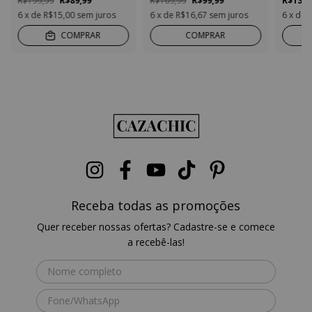
R$199,99
R$89,99
R$169,99
R$99,99
R$139,
6
x de
R$15,00
sem juros
6
x de
R$16,67
sem juros
6
x de
COMPRAR
COMPRAR
Receba todas as promoções
Quer receber nossas ofertas? Cadastre-se e comece
a recebê-las!