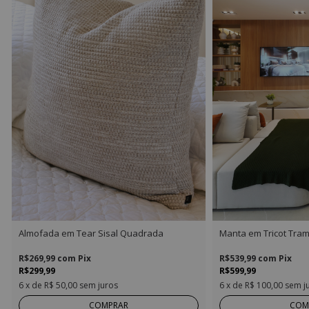
Almofada em Tear Sisal Quadrada
Manta em Tricot Tra
R$269,99
com
Pix
R$539,99
com
Pix
R$299,99
R$599,99
6
x de
R$ 50,00
sem juros
6
x de
R$ 100,00
sem j
COMPRAR
COM