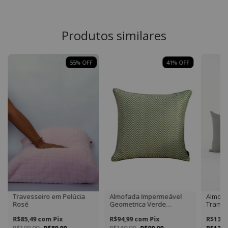
Produtos similares
55
%
OFF
41
%
OFF
Travesseiro em Pelúcia
Almofada Impermeável
Almofa
Rosé
Geometrica Verde
Tramad
Quadrada
Retang
R$85,49
com
Pix
R$94,99
com
Pix
R$132,