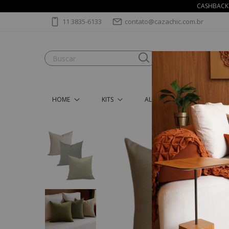
CASHBACK 
11 3835-6133
contato@cazachic.com.br
HOME
KITS
ALMOFADAS
MANT