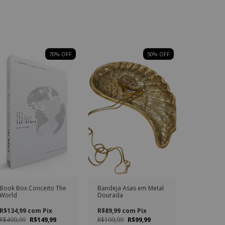
70
% OFF
50
% OFF
Book Box Conceito The
Bandeja Asas em Metal
World
Dourada
R$134,99
com
Pix
R$89,99
com
Pix
R$499,99
R$149,99
R$199,99
R$99,99