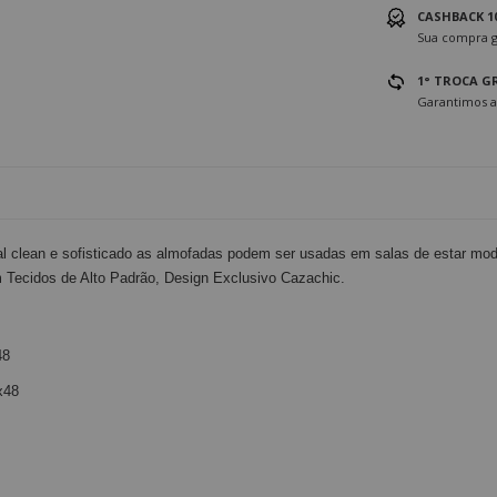
CASHBACK 1
Sua compra g
1° TROCA G
Garantimos a
al clean e sofisticado as almofadas podem ser usadas em salas de estar mod
Tecidos de Alto Padrão, Design Exclusivo Cazachic.
48
x48