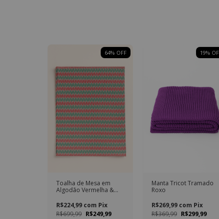
64
% OFF
19
% OF
Toalha de Mesa em
Manta Tricot Tramado
Algodão Vermelha &
Roxo
Verde – 1,50 m x 4,20 m
R$224,99
com
Pix
R$269,99
com
Pix
R$699,99
R$249,99
R$369,99
R$299,99