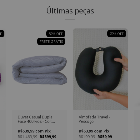
Últimas peças
F
59
% OFF
70
% OFF
FRETE GRÁTIS
Duvet Casual Dupla
Almofada Travel -
Face 400 Fios - Cor:
Pescoço
Branco
R$539,99
com
Pix
R$53,99
com
Pix
R$1.469,99
R$599,99
R$199,99
R$59,99