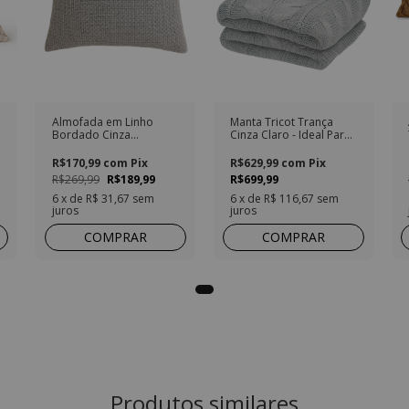
Almofada em Linho
Manta Tricot Trança
Bordado Cinza
Cinza Claro - Ideal Para
Quadrado
Sofás e Camas
R$170,99
com
Pix
R$629,99
com
Pix
R$269,99
R$189,99
R$699,99
6
x de
R$ 31,67
sem
6
x de
R$ 116,67
sem
juros
juros
COMPRAR
COMPRAR
Produtos similares