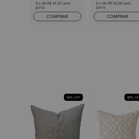
6
x de
R$ 41,67
sem
6
x de
R$ 50,00
sem
juros
juros
COMPRAR
COMPRAR
50
% OFF
48
% OF