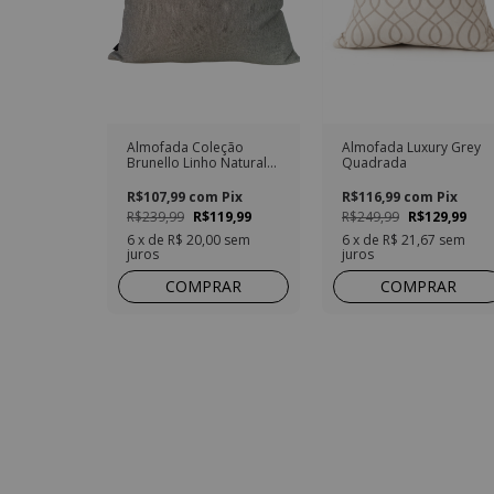
Almofada Coleção
Almofada Luxury Grey
Brunello Linho Natural
Quadrada
Tramado Offwhite e
Cinza Quadrada
R$107,99
com
Pix
R$116,99
com
Pix
R$239,99
R$119,99
R$249,99
R$129,99
6
x de
R$ 20,00
sem
6
x de
R$ 21,67
sem
juros
juros
COMPRAR
COMPRAR