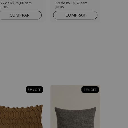
6
x de
R$ 25,00
sem
6
x de
R$ 16,67
sem
juros
juros
COMPRAR
COMPRAR
33
% OFF
17
% OFF