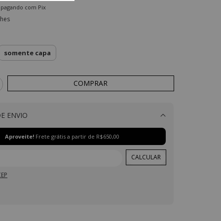
pagando com Pix
lhes
somente capa
E ENVIO
Alterar CEP
Aproveite!
Frete grátis a partir de
R$650,00
CALCULAR
CEP