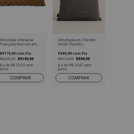
Almofada Artesanal
Almofada em Chenille
Trançada Marrom em
Fendi Chumbo
Algodão Retangular
Quadrada
R$179,99
com
Pix
R$89,99
com
Pix
R$299,99
R$199,99
R$119,99
R$99,99
6
x de
R$ 33,33
sem
6
x de
R$ 16,67
sem
juros
juros
COMPRAR
COMPRAR