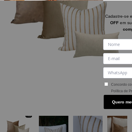
Cadastre-se 
OFF
em s
com
Concordo co
Política de P
Quero me