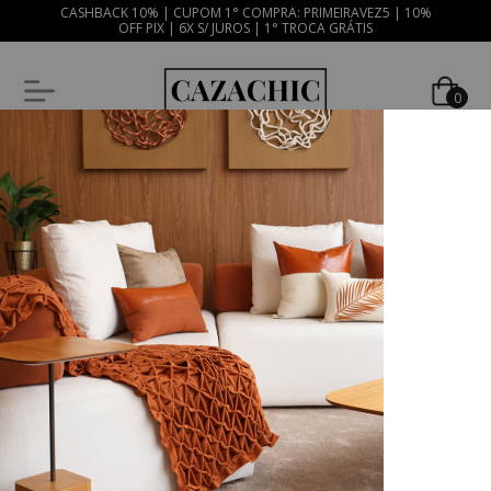
CASHBACK 10% | CUPOM 1° COMPRA: PRIMEIRAVEZ5 | 10%
OFF PIX | 6X S/ JUROS | 1° TROCA GRÁTIS
0
FRETE GRÁTIS