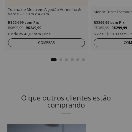
Toalha de Mesa em Algodão Vermelha &
Manta Tricot Tramad
Verde – 1,50 m x 4,20 m
R$224,99
com
Pix
R$269,99
com
Pix
R$699,99
R$249,99
R$369,99
R$299,99
6
x de
R$ 41,67
sem juros
6
x de
R$ 50,00
sem ju
COMPRAR
COM
O que outros clientes estão
comprando