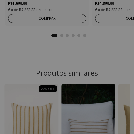
R$1.699,99
R$1.399,99
6
x de
R$ 283,33
sem juros
6
x de
R$ 233,33
sem j
COMPRAR
COM
Produtos similares
27
%
OFF