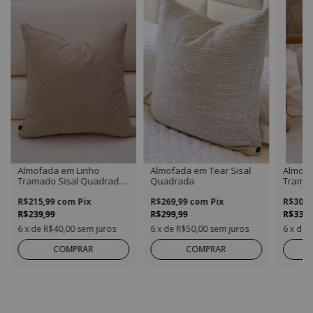
Almofada em Linho
Almofada em Tear Sisal
Almofa
Tramado Sisal Quadrada
Quadrada
Tramad
com Detalhe em Vivo
R$215,99
com
Pix
R$269,99
com
Pix
R$305,
R$239,99
R$299,99
R$339,
6
x de
R$40,00
sem juros
6
x de
R$50,00
sem juros
6
x de
COMPRAR
COMPRAR