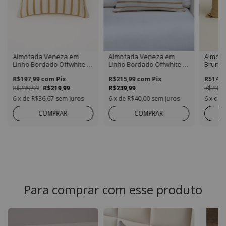
Almofada Veneza em
Almofada Veneza em
Almofa
Linho Bordado Offwhite e
Linho Bordado Offwhite e
Brunel
Dourado Quadrada
Dourado Retangular
Detalh
R$197,99
com
Pix
R$215,99
com
Pix
Quadr
R$143,
R$299,99
R$219,99
R$239,99
R$239,
6
x de
R$36,67
sem juros
6
x de
R$40,00
sem juros
6
x de
COMPRAR
COMPRAR
Para comprar com esse produto