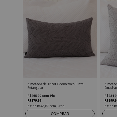
Almofada de Tricot Geométrico Cinza
Almofad
Retangular
Quadra
R$265,99
com
Pix
R$284,
R$279,99
R$299,9
6
x de
R$46,67
sem juros
6
x de
R
COMPRAR