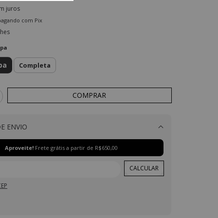
m juros
agando com Pix
lhes
apa
pa
Completa
E ENVIO
Alterar CEP
Aproveite!
Frete grátis a partir de
R$650,00
CALCULAR
CEP