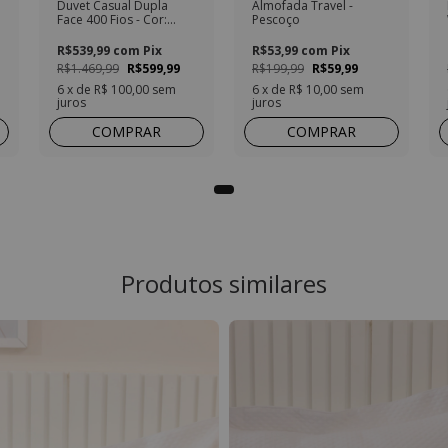
Duvet Casual Dupla
Almofada Travel -
Face 400 Fios - Cor:
Pescoço
Branco
R$539,99
com
Pix
R$53,99
com
Pix
R$1.469,99
R$599,99
R$199,99
R$59,99
6
x de
R$ 100,00
sem
6
x de
R$ 10,00
sem
juros
juros
COMPRAR
COMPRAR
Produtos similares