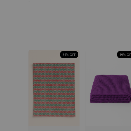
64
% OFF
19
% OF