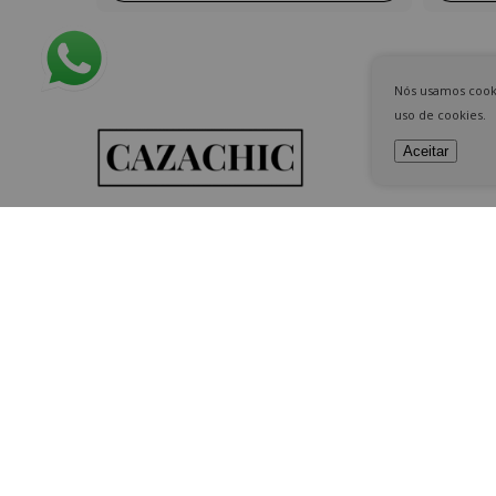
Nós usamos cooki
uso de cookies.
Aceitar
Categoria
Home
Decor
Kits
Banho
Almofadas
Garden
Mantas
Presentes
Coleções
Sale