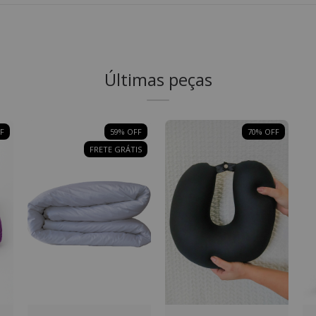
Últimas peças
F
59
% OFF
70
% OFF
FRETE GRÁTIS