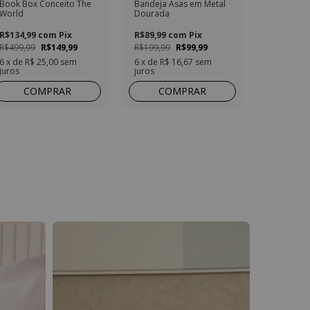
Book Box Conceito The
Bandeja Asas em Metal
World
Dourada
R$134,99
com
Pix
R$89,99
com
Pix
R$499,99
R$149,99
R$199,99
R$99,99
6
x de
R$ 25,00
sem
6
x de
R$ 16,67
sem
juros
juros
COMPRAR
COMPRAR