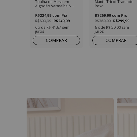
Toalha de Mesa em
Manta Tricot Tramado
Algodão Vermelha &
Roxo
Verde – 1,50 m x 4,20 m
R$224,99
com
Pix
R$269,99
com
Pix
R$699,99
R$249,99
R$369,99
R$299,99
6
x de
R$ 41,67
sem
6
x de
R$ 50,00
sem
juros
juros
COMPRAR
COMPRAR