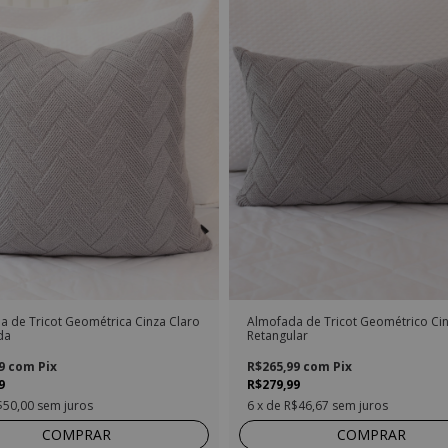
a de Tricot Geométrica Cinza Claro
Almofada de Tricot Geométrico Cin
da
Retangular
99
com
Pix
R$265,99
com
Pix
9
R$279,99
$50,00
sem juros
6
x de
R$46,67
sem juros
COMPRAR
COMPRAR