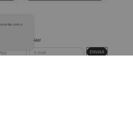
concorda com o
 comece a recebê-las!
Entre em contato
11 3835-6133
contato@cazachic.com.br
São Paulo, SP
Segunda a sexta, das 08:00 às 18:00