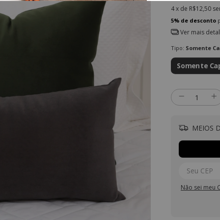
4
x de
R$12,50
se
5% de desconto
p
Ver mais deta
Tipo:
Somente C
Somente Ca
MEIOS D
Não sei meu 