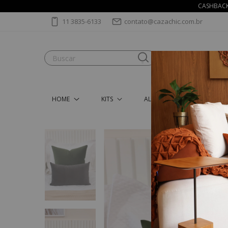
CASHBACK 
11 3835-6133
contato@cazachic.com.br
HOME
KITS
ALMOFADAS
MANT