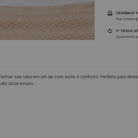
CASHBACK 1
Sua compra g
1° TROCA G
Garantimos a
formar sua casa em um lar com estilo e conforto. Perfeita para dei
udo cinza escuro.