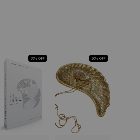
70
% OFF
50
% OFF