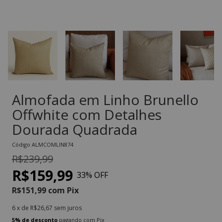
Almofada em Linho Brunello
Offwhite com Detalhes
Dourada Quadrada
Código
ALMCOMLIN874
R$239,99
R$159,99
33
% OFF
R$151,99
com
Pix
6
x de
R$26,67
sem juros
5% de desconto
pagando com Pix