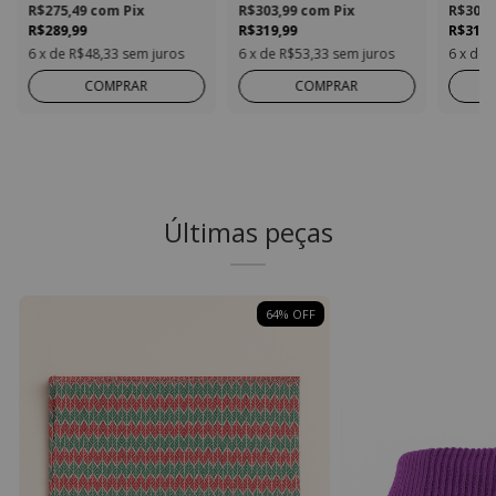
R$275,49
com
Pix
em Vivo
R$303,99
com
Pix
R$303,
R$289,99
R$319,99
R$319,
6
x de
R$48,33
sem juros
6
x de
R$53,33
sem juros
6
x de
COMPRAR
COMPRAR
Últimas peças
64
% OFF