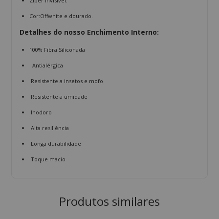
Zíper invisível.
Cor:Offwhite e dourado.
Detalhes do nosso Enchimento Interno:
100% Fibra Siliconada
Antialérgica
Resistente a insetos e mofo
Resistente a umidade
Inodoro
Alta resiliência
Longa durabilidade
Toque macio
Produtos similares