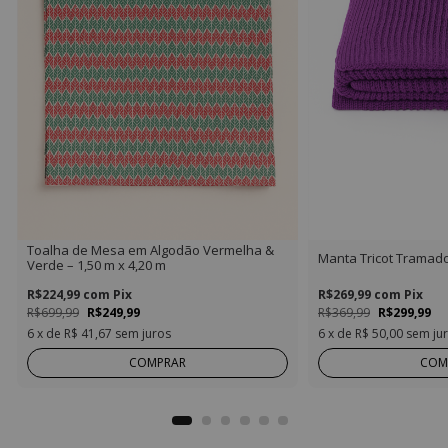
Toalha de Mesa em Algodão Vermelha &
Manta Tricot Tramad
Verde – 1,50 m x 4,20 m
R$224,99
com
Pix
R$269,99
com
Pix
R$699,99
R$249,99
R$369,99
R$299,99
6
x de
R$ 41,67
sem juros
6
x de
R$ 50,00
sem ju
COMPRAR
COM