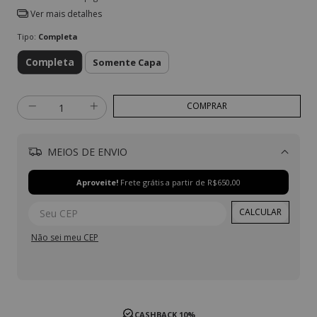
Ver mais detalhes
Tipo:
Completa
Completa
Somente Capa
MEIOS DE ENVIO
Alterar CEP
Aproveite!
Frete grátis a partir de
R$650,00
CALCULAR
Não sei meu CEP
1° TROCA GRÁTIS