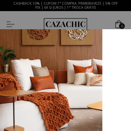
CASHBACK 10% | CUPOM 1° COMPRA: PRIMEIRAVEZ5 | 5% OFF
PIX | 6X S/ JUROS | 1° TROCA GRÁTIS
0
33
%
OFF