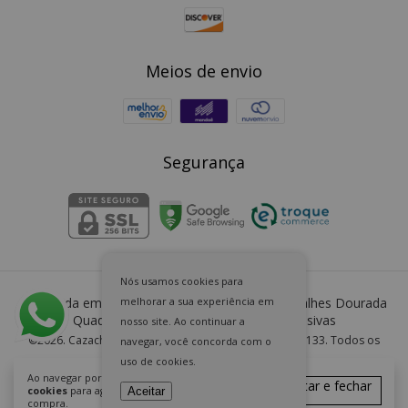
Meios de envio
Segurança
Nós usamos cookies para
melhorar a sua experiência em
Almofada em Linho Brunello Offwhite com Detalhes Dourada
Quadrada
- Cazachic | Almofadas Exclusivas
nosso site. Ao continuar a
©2026. Cazachic Almofadas Exclusivas - 36613252000133. Todos os
navegar, você concorda com o
direitos reservados.
uso de cookies.
Ao navegar por este site
você aceita o uso de
Aceitar e fechar
cookies
para agilizar a sua experiência de
Aceitar
compra.