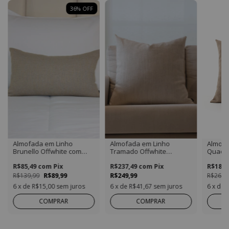
36
%
OFF
Almofada em Linho
Almofada em Linho
Almofa
Brunello Offwhite com
Tramado Offwhite
Quadr
Detalhes Dourada
Quadrada
Retangular
R$85,49
com
Pix
R$237,49
com
Pix
R$189,
R$139,99
R$89,99
R$249,99
R$269,
6
x de
R$15,00
sem juros
6
x de
R$41,67
sem juros
6
x de
COMPRAR
COMPRAR