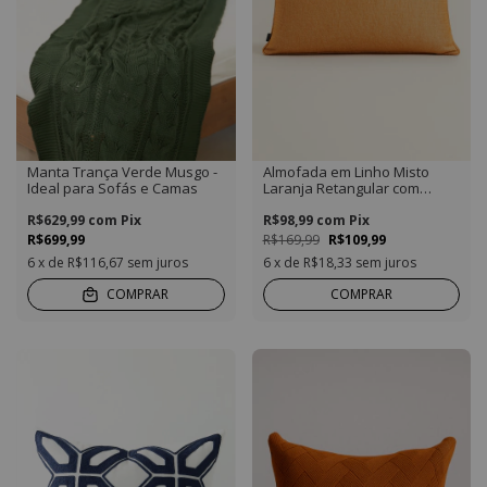
Manta Trança Verde Musgo -
Almofada em Linho Misto
Ideal para Sofás e Camas
Laranja Retangular com
Detalhe em Vivo
R$629,99
com
Pix
R$98,99
com
Pix
R$699,99
R$169,99
R$109,99
6
x de
R$116,67
sem juros
6
x de
R$18,33
sem juros
COMPRAR
COMPRAR