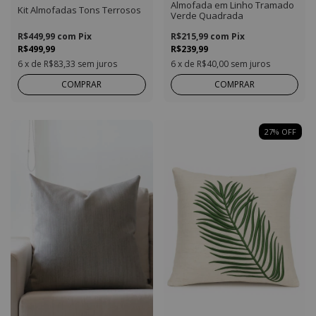
Almofada em Linho Tramado
Kit Almofadas Tons Terrosos
Verde Quadrada
R$449,99
com
Pix
R$215,99
com
Pix
R$499,99
R$239,99
6
x de
R$83,33
sem juros
6
x de
R$40,00
sem juros
COMPRAR
COMPRAR
27
%
OFF