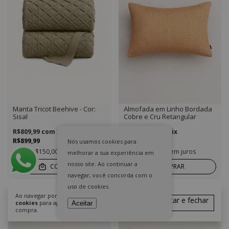
Manta Tricot Beehive - Cor:
Almofada em Linho Bordada
Sisal
Cobre e Cru Retangular
R$809,99
com
Pix
R$215,99
com
Pix
R$899,99
R$239,99
Nós usamos cookies para
6
x de
R$150,00
sem juros
6
x de
R$40,00
sem juros
melhorar a sua experiência em
nosso site. Ao continuar a
COMPRAR
COMPRAR
navegar, você concorda com o
uso de cookies.
Ao navegar por este site
você aceita o uso de
Aceitar e fechar
cookies
para agilizar a sua experiência de
Aceitar
compra.