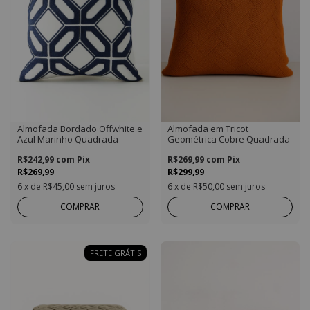
Almofada Bordado Offwhite e
Almofada em Tricot
Azul Marinho Quadrada
Geométrica Cobre Quadrada
R$242,99
com
Pix
R$269,99
com
Pix
R$269,99
R$299,99
6
x de
R$45,00
sem juros
6
x de
R$50,00
sem juros
COMPRAR
COMPRAR
FRETE GRÁTIS