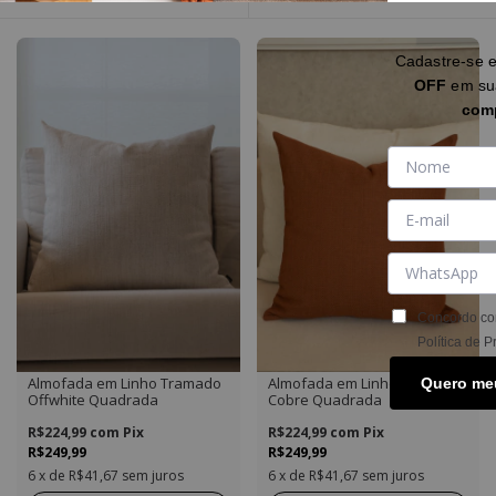
Cadastre-se 
OFF
em s
com
Concordo co
Política de P
Almofada em Linho Tramado
Almofada em Linho Tramado
Quero me
Offwhite Quadrada
Cobre Quadrada
R$224,99
com
Pix
R$224,99
com
Pix
R$249,99
R$249,99
6
x de
R$41,67
sem juros
6
x de
R$41,67
sem juros