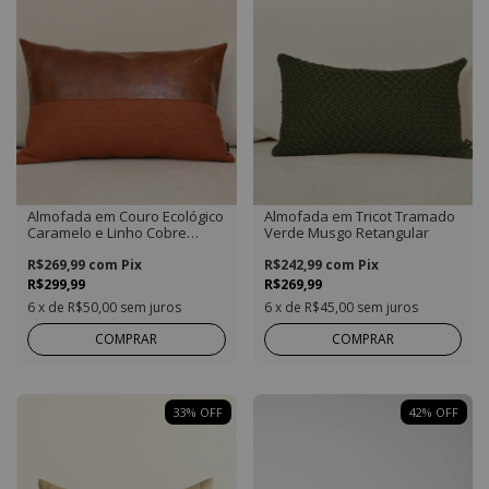
Almofada em Couro Ecológico
Almofada em Tricot Tramado
Caramelo e Linho Cobre
Verde Musgo Retangular
Retangular
R$269,99
com
Pix
R$242,99
com
Pix
R$299,99
R$269,99
6
x de
R$50,00
sem juros
6
x de
R$45,00
sem juros
COMPRAR
COMPRAR
33
%
OFF
42
%
OFF