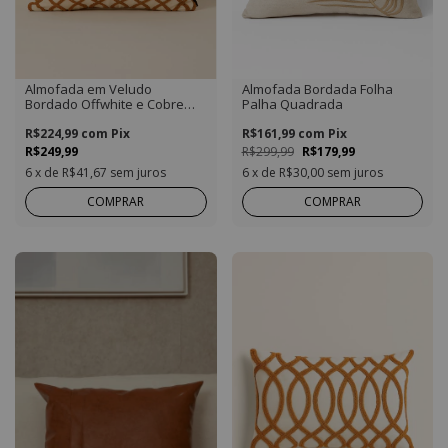
Almofada em Veludo
Almofada Bordada Folha
Bordado Offwhite e Cobre
Palha Quadrada
New Collection Quadrada
R$224,99
com
Pix
R$161,99
com
Pix
R$249,99
R$299,99
R$179,99
6
x de
R$41,67
sem juros
6
x de
R$30,00
sem juros
COMPRAR
COMPRAR