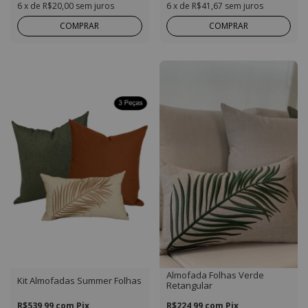
6
x de
R$20,00
sem juros
6
x de
R$41,67
sem juros
COMPRAR
COMPRAR
Almofada Folhas Verde
Kit Almofadas Summer Folhas
Retangular
R$539,99
com
Pix
R$224,99
com
Pix