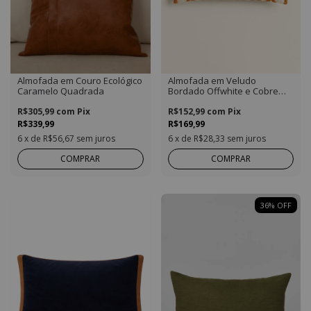
Almofada em Couro Ecológico
Almofada em Veludo
Caramelo Quadrada
Bordado Offwhite e Cobre
New Collection Retangular
R$305,99
com
Pix
R$152,99
com
Pix
R$339,99
R$169,99
6
x de
R$56,67
sem juros
6
x de
R$28,33
sem juros
COMPRAR
COMPRAR
36
%
OFF