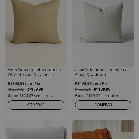
Almofada em Linho Brunello
Almofada Linho Geométrica
Offwhite com Detalhes
Cinza Quadrada
Dourada Quadrada
R$143,99
com
Pix
R$125,99
com
Pix
R$239,99
R$159,99
R$239,99
R$139,99
6
x de
R$26,67
sem juros
6
x de
R$23,33
sem juros
COMPRAR
COMPRAR