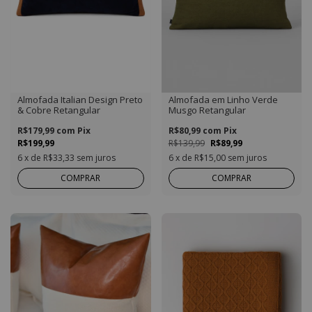
Almofada Italian Design Preto
Almofada em Linho Verde
& Cobre Retangular
Musgo Retangular
R$179,99
com
Pix
R$80,99
com
Pix
R$199,99
R$139,99
R$89,99
6
x de
R$33,33
sem juros
6
x de
R$15,00
sem juros
COMPRAR
COMPRAR