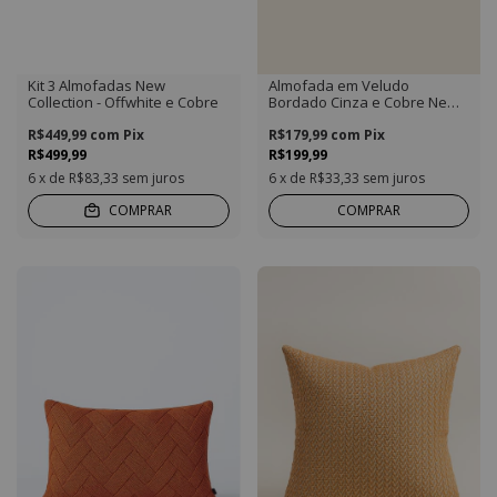
Kit 3 Almofadas New
Almofada em Veludo
Collection - Offwhite e Cobre
Bordado Cinza e Cobre New
Collection Retangular
R$449,99
com
Pix
R$179,99
com
Pix
R$499,99
R$199,99
6
x de
R$83,33
sem juros
6
x de
R$33,33
sem juros
COMPRAR
COMPRAR