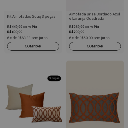
Almofada Brisa Bordado Azul
Kit Almofadas Souq 3 peças
e Laranja Quadrada
R$449,99
com
Pix
R$269,99
com
Pix
R$499,99
R$299,99
6
x de
R$83,33
sem juros
6
x de
R$50,00
sem juros
COMPRAR
COMPRAR