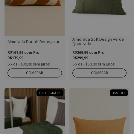
Almofada Soft Design Verde
Almofada Dunalli Retangular
Quadrada
R$161,99
com
Pix
R$269,99
com
Pix
R$179,99
R$299,99
6
x de
R$30,00
sem juros
6
x de
R$50,00
sem juros
COMPRAR
COMPRAR
FRETE GRÁTIS
35
%
OFF