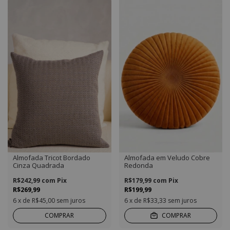
Almofada Tricot Bordado
Almofada em Veludo Cobre
Cinza Quadrada
Redonda
R$242,99
com
Pix
R$179,99
com
Pix
R$269,99
R$199,99
6
x de
R$45,00
sem juros
6
x de
R$33,33
sem juros
COMPRAR
COMPRAR