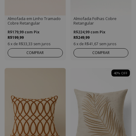
Almofada em Linho Tramado
Almofada Folhas Cobre
Cobre Retangular
Retangular
R$179,99
com
Pix
R$224,99
com
Pix
R$199,99
R$249,99
6
x de
R$33,33
sem juros
6
x de
R$41,67
sem juros
COMPRAR
COMPRAR
40
%
OFF