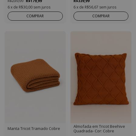
R$239,99
R$179,99
R$339,99
6
x de
R$30,00
sem juros
6
x de
R$56,67
sem juros
COMPRAR
COMPRAR
Almofada em Tricot Beehive
Manta Tricot Tramado Cobre
Quadrada- Cor: Cobre