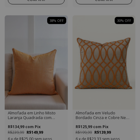
38
%
OFF
30
%
OFF
Almofada em Linho Misto
Almofada em Veludo
Laranja Quadrada com
Bordado Cinza e Cobre New
Detalhe em Vivo
Collection Quadrada
R$134,99
com
Pix
R$125,99
com
Pix
R$239,99
R$149,99
R$199,99
R$139,99
6
x de
R$25,00
sem juros
6
x de
R$23,33
sem juros