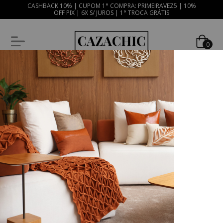
CASHBACK 10% | CUPOM 1° COMPRA: PRIMEIRAVEZ5 | 10%
OFF PIX | 6X S/ JUROS | 1° TROCA GRÁTIS
0
Coleção SOUQ
Início
Coleções
Coleção SOUQ
Descubra almofadas bordadas, em linho, veludo e couro ecológico. Design
exclusivo, conforto e estilo para transformar seu ambiente Souq.
Ordenar
Filtrar